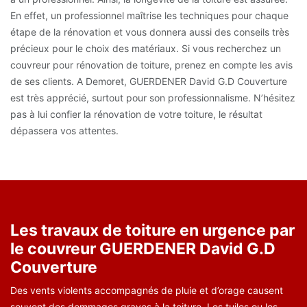
En effet, un professionnel maîtrise les techniques pour chaque
étape de la rénovation et vous donnera aussi des conseils très
précieux pour le choix des matériaux. Si vous recherchez un
couvreur pour rénovation de toiture, prenez en compte les avis
de ses clients. A Demoret, GUERDENER David G.D Couverture
est très apprécié, surtout pour son professionnalisme. N’hésitez
pas à lui confier la rénovation de votre toiture, le résultat
dépassera vos attentes.
Les travaux de toiture en urgence par
le couvreur GUERDENER David G.D
Couverture
Des vents violents accompagnés de pluie et d’orage causent
souvent des dommages graves à la toiture. Les tuiles ou les