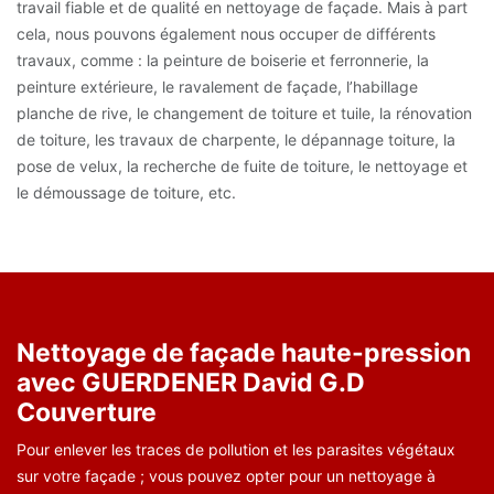
travail fiable et de qualité en nettoyage de façade. Mais à part
cela, nous pouvons également nous occuper de différents
travaux, comme : la peinture de boiserie et ferronnerie, la
peinture extérieure, le ravalement de façade, l’habillage
planche de rive, le changement de toiture et tuile, la rénovation
de toiture, les travaux de charpente, le dépannage toiture, la
pose de velux, la recherche de fuite de toiture, le nettoyage et
le démoussage de toiture, etc.
Nettoyage de façade haute-pression
avec GUERDENER David G.D
Couverture
Pour enlever les traces de pollution et les parasites végétaux
sur votre façade ; vous pouvez opter pour un nettoyage à