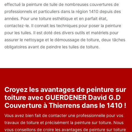
effectué la peinture de tuile de nombreuses couvertures de
professionnels et particuliers dans la région 1410 depuis des
années. Pour une toiture esthétique et en parfait état,
contactez-le. Il connait les techniques pour poser la peinture
pour les tuiles. Il est doté des divers outils et matériels pour
assurer le nettoyage et le démoussage de toiture, deux tâches
obligatoires avant de peindre les tuiles de toiture.
Croyez les avantages de peinture sur
toiture avec GUERDENER David G.D
Couverture à Thierrens dans le 1410 !
Vous avez bien fait de contacter une professionnelle pour vos
travaux de toiture et précisément la peinture sur toiture. Nous
vous conseillons de croire les avantages de peinture sur toiture