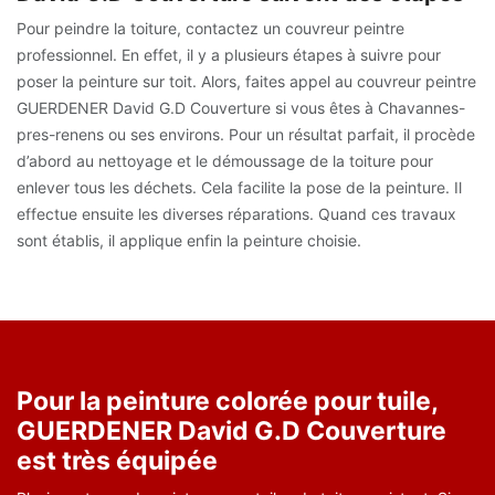
Pour peindre la toiture, contactez un couvreur peintre
professionnel. En effet, il y a plusieurs étapes à suivre pour
poser la peinture sur toit. Alors, faites appel au couvreur peintre
GUERDENER David G.D Couverture si vous êtes à Chavannes-
pres-renens ou ses environs. Pour un résultat parfait, il procède
d’abord au nettoyage et le démoussage de la toiture pour
enlever tous les déchets. Cela facilite la pose de la peinture. Il
effectue ensuite les diverses réparations. Quand ces travaux
sont établis, il applique enfin la peinture choisie.
Pour la peinture colorée pour tuile,
GUERDENER David G.D Couverture
est très équipée