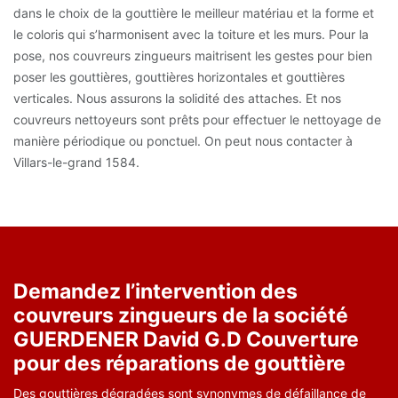
dans le choix de la gouttière le meilleur matériau et la forme et
le coloris qui s’harmonisent avec la toiture et les murs. Pour la
pose, nos couvreurs zingueurs maitrisent les gestes pour bien
poser les gouttières, gouttières horizontales et gouttières
verticales. Nous assurons la solidité des attaches. Et nos
couvreurs nettoyeurs sont prêts pour effectuer le nettoyage de
manière périodique ou ponctuel. On peut nous contacter à
Villars-le-grand 1584.
Demandez l’intervention des
couvreurs zingueurs de la société
GUERDENER David G.D Couverture
pour des réparations de gouttière
Des gouttières dégradées sont synonymes de défaillance de