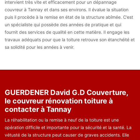
intervient très vite et efficacement pour un dépannage
couvreur à Tannay et dans ses environs. Il évalue la situation
puis il procède à la remise en état de la structure abîmée. C’est
un spécialiste qui possède des années de pratique et qui
fournit des services de qualité en cette matière. Il engage les
travaux adéquats pour que la toiture retrouve son étanchéité et
sa solidité pour les années à venir.
GUERDENER David G.D Couverture,
le couvreur rénovation toiture à
contacter à Tannay
La réhabilitation ou la remise à neuf de la toiture est une
opération difficile et importante pour la sécurité et la santé. La
vétusté de la structure peut causer de graves accidents. Elle