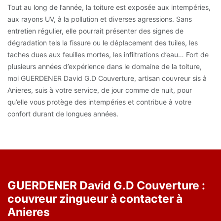
Tout au long de l’année, la toiture est exposée aux intempéries,
aux rayons UV, à la pollution et diverses agressions. Sans
entretien régulier, elle pourrait présenter des signes de
dégradation tels la fissure ou le déplacement des tuiles, les
taches dues aux feuilles mortes, les infiltrations d’eau… Fort de
plusieurs années d’expérience dans le domaine de la toiture,
moi GUERDENER David G.D Couverture, artisan couvreur sis à
Anieres, suis à votre service, de jour comme de nuit, pour
qu’elle vous protège des intempéries et contribue à votre
confort durant de longues années.
GUERDENER David G.D Couverture :
couvreur zingueur à contacter à
Anieres